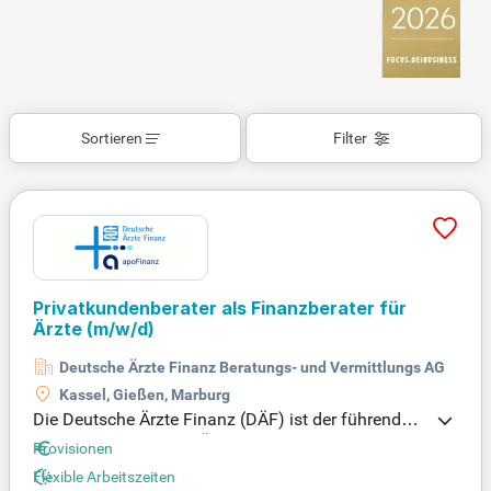
Sortieren
Filter
Privatkundenberater als Finanzberater für
Ärzte
(m/w/d)
Deutsche Ärzte Finanz Beratungs- und Vermittlungs AG
Kassel, Gießen, Marburg
Die Deutsche Ärzte Finanz (DÄF) ist der führende F
inanzdienstleister für Ärzt:innen und Apotheker:inn
Provisionen
en in Deutschland. Als Mitglied der AXA Gruppe un
Flexible Arbeitszeiten
d apo Bank bieten wir dir hervorragende Einstiegs