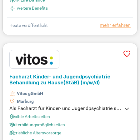
Work-Life-Balance
weitere Benefits
mehr erfahren
Heute veröffentlicht
Facharzt Kinder- und Jugendpsychiatrie
Behandlung zu Hause(StäB)
(m/w/d)
Vitos gGmbH
Marburg
Als Facharzt für Kinder- und Jugendpsychiatrie set
zen Sie Ihre Expertise in innovativen Behandlungs
Flexible Arbeitszeiten
methoden ein. Empathie und Patientenorientierung
Weiterbildungsmöglichkeiten
stehen bei Ihnen im Mittelpunkt, um jungen Patient
Betriebliche Altersvorsorge
en und ihren Familien die bestmögliche Unterstütz