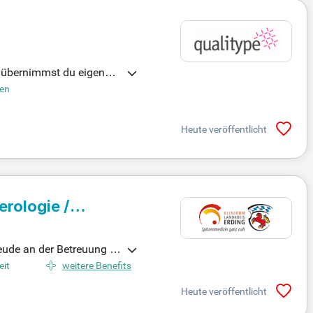
n übernimmst du eigenver
NA-Präparation aus Spei
ten
n Geräten und kümmerst
) oder eine vergleichba
Heute veröffentlicht
v mit!
erologie /
reude an der Betreuung v
tinuierlich weiterentwic
eit
weitere Benefits
ließlich über unser Karr
Heute veröffentlicht
en und werden bei gleich