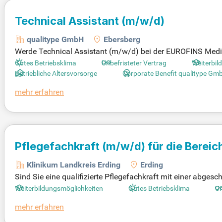
Technical Assistant
(m/w/d)
qualitype GmbH
Ebersberg
Werde Technical Assistant (m/w/d) bei der EUROFINS Medig
antwortlich Laboranalysen und entwickelst innovative mol
Gutes Betriebsklima
Unbefristeter Vertrag
Weiterbil
chelproben sowie die Anwendung moderner Techniken wie P
Betriebliche Altersvorsorge
Corporate Benefit qualitype Gm
dich um die Einhaltung der ISO 17025 und 27001 Qualitäts
mehr erfahren
re Assistenzausbildung ist Voraussetzung. Werde Teil eine
Pflegefachkraft
(m/w/d)
für die Bereic
Pulmologie Gynäkologie / Urologie
Klinikum Landkreis Erding
Erding
Sind Sie eine qualifizierte Pflegefachkraft mit einer abge
on Menschen und die Fähigkeit zur selbstständigen, nachhalt
Weiterbildungsmöglichkeiten
Gutes Betriebsklima
Un
keln möchten. Bei Fragen steht Ihnen unsere Pflegedirektor
mehr erfahren
iereportal, indem Sie auf den Button "Jetzt hier Bewerben
er Eignung bevorzugt eingestellt. Wir freuen uns auf Ihre B