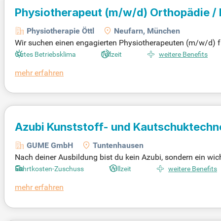
Physiotherapeut
(m/w/d)
Orthopädie / 
Physiotherapie Öttl
Neufarn, München
Wir suchen einen engagierten Physiotherapeuten (m/w/d) für
assen die Behandlung von Patienten aus den Bereichen Ortho
Gutes Betriebsklima
Teilzeit
weitere Benefits
anen individuelle Behandlungsverläufe. Zudem dokumentieren 
mehr erfahren
genständig zu arbeiten und Teil eines zuverlässigen Praxi
wir unterstützen Sie beim Einstieg in Ihre neue berufliche 
Azubi Kunststoff- und Kautschuktechn
GUME GmbH
Tuntenhausen
Nach deiner Ausbildung bist du kein Azubi, sondern ein w
ötigen deine Fachkenntnisse als Kunststoff- und Kautschuk
Fahrtkosten-Zuschuss
Vollzeit
weitere Benefits
utschland gefragt sind. Bei uns hast du die Möglichkeit, sc
mehr erfahren
erfordert qualifizierte Fachkräfte, und dein Wissen wird nic
einen Techniker, technischen Betriebswirt oder ein duales S