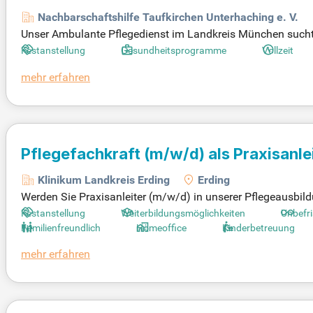
Nachbarschaftshilfe Taufkirchen Unterhaching e. V.
Unser Ambulante Pflegedienst im Landkreis München sucht d
Arbeitszeiten von 20 bis 35 Stunden pro Woche, auch Vollze
Festanstellung
Gesundheitsprogramme
Vollzeit
nd Kundenorientierung. Menschlichkeit und Empathie stehen
mehr erfahren
Medikamentengabe sowie Pflegeplanung und -dokumentation.
mögliche Versorgung im häuslichen Umfeld zu bieten!
Pflegefachkraft
(m/w/d)
als Praxisanle
Klinikum Landkreis Erding
Erding
Werden Sie Praxisanleiter (m/w/d) in unserer Pflegeausbildung
die praktische Ausbildung unserer Auszubildenden. Ihre A
Festanstellung
Weiterbildungsmöglichkeiten
Unbefri
esonderen Fokus auf Gesundheitsförderung und Prävention.
Familienfreundlich
Homeoffice
Kinderbetreuung
er Pflegekräfte. Darüber hinaus führen Sie praktische Prüfu
mehr erfahren
ne abgeschlossene 3-jährige Ausbildung als Pflegefachkraf