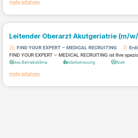
mehr erfahren
unserer Klienten. Werde Teil unserer Familie und mache je
Leitender Oberarzt Akutgeriatrie
(m/w/
FIND YOUR EXPERT – MEDICAL RECRUITING
Erd
FIND YOUR EXPERT – MEDICAL RECRUITING ist Ihre spezialis
h ärztliches und nichtärztliches Fach- und Führungspersona
Gutes Betriebsklima
Kinderbetreuung
Vollzeit
die idealen Kandidaten mit den passenden Stellen zu matc
mehr erfahren
s, um maßgeschneiderte Lösungen zu bieten. Profitieren Si
als Leitender Oberarzt Akutgeriatrie (m/w/d) im Raum Frei