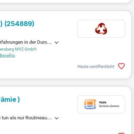
)
(254889)
Erfahrungen in der Durchf
beherrschst die MS Offi
Ebersberg MVZ GmbH
 im Mittelpunkt. Deine st
 Benefits
 Teamgeist machen dich z
Heute veröffentlicht
ämie )
u tun als nur Routineaufg
chen von der Grundpflege
bestmögliche Versorgung