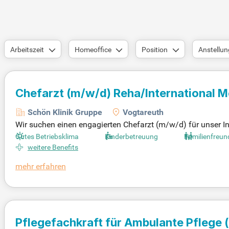
Arbeitszeit
Homeoffice
Position
Anstellun
Chefarzt
(m/w/d)
Reha/International M
Schön Klinik Gruppe
Vogtareuth
Wir suchen einen engagierten Chefarzt (m/w/d) für unser I
Diagnostik, Therapie und Nachsorge unserer Patienten und g
Gutes Betriebsklima
Kinderbetreuung
Familienfreun
effektives Team aus Fachkräften, um eine positive Arbeits
weitere Benefits
tärkt unsere Behandlungsstrategien. Regelmäßige Teammee
mehr erfahren
jetzt und gestalten Sie die Zukunft der Rehabilitation aktiv m
Pflegefachkraft für Ambulante Pflege