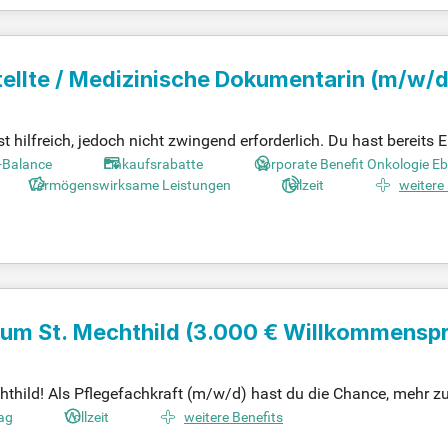
ellte / Medizinische Dokumentarin
(m/w/d
 hilfreich, jedoch nicht zwingend erforderlich. Du hast bereits 
kologiebereich. Zudem bringst du gute EDV-Kenntnisse mit und 
-Balance
Einkaufsrabatte
Corporate Benefit Onkologie 
ang mit Patient*innen ist dir wichtig, denn sie stehen bei uns
Vermögenswirksame Leistungen
Teilzeit
weitere
ationstalent zeichnen dich aus. Verantwortungsbewusstsein und
n Teams aus Ärzt*innen, Pflegekräften und Fachkräften.
um St. Mechthild (3.000 € Willkommenspr
chthild! Als Pflegefachkraft (m/w/d) hast du die Chance, mehr z
tzt unsere Bewohner mit Herz und Kompetenz. Deine Aufgaben rei
rag
Vollzeit
weitere Benefits
t mit einem engagierten Team. Gemeinsam sorgen wir für die 