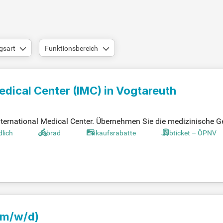
gsart
Funktionsbereich
edical Center (IMC) in Vogtareuth
nternational Medical Center. Übernehmen Sie die medizinische 
ewährleisten Sie internationale Standards. In dieser Rolle führ
dlich
Jobrad
Einkaufsrabatte
Jobticket – ÖPNV
atmosphäre zu schaffen. Ihre interdisziplinäre Zusammenarbeit m
tings fördern den Austausch und die optimale Patientenversor
it!
(m/w/d)