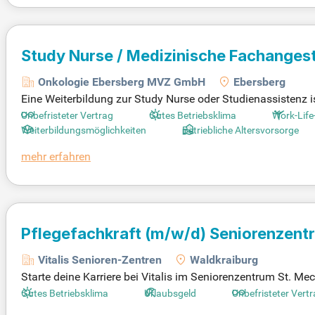
Study Nurse / Medizinische Fachangest
Onkologie Ebersberg MVZ GmbH
Ebersberg
Eine Weiterbildung zur Study Nurse oder Studienassistenz ist
ührung und Dokumentation von Studien, idealerweise im On
Unbefristeter Vertrag
Gutes Betriebsklima
Work-Life
ce Programme sicher. Ein empathischer und einfühlsamer Umg
Weiterbildungsmöglichkeiten
Betriebliche Altersvorsorge
rukturierte, selbstständige Arbeitsweise und dein Organis
mehr erfahren
u einem unverzichtbaren Mitglied unseres interdisziplinäre
Pflegefachkraft
(m/w/d)
Seniorenzentr
Vitalis Senioren-Zentren
Waldkraiburg
Starte deine Karriere bei Vitalis im Seniorenzentrum St. Me
aben abzuleisten. Hier stehst du im Mittelpunkt, unterstü
Gutes Betriebsklima
Urlaubsgeld
Unbefristeter Vert
bis zur Behandlungspflege, immer in enger Zusammenarbei