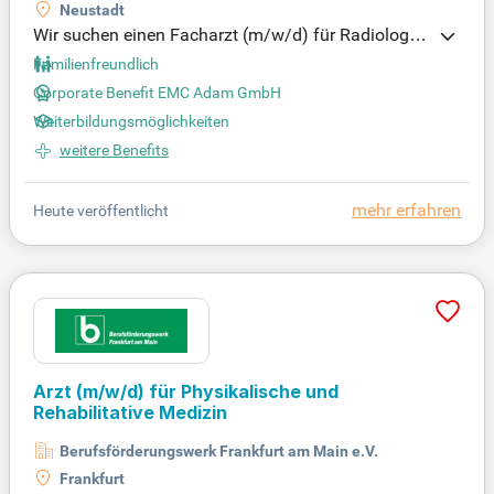
Neustadt
Wir suchen einen Facharzt (m/w/d) für Radiologie
in unserem modernen MVZ. Unsere erstklassige m
Familienfreundlich
edizinische Ausstattung ermöglicht präzise Diagno
Corporate Benefit EMC Adam GmbH
stik, einschließlich MRT, CT, Röntgen und Ultrascha
Weiterbildungsmöglichkeiten
ll. Wir bieten eine exzellente Betreuung, unterstützt
von einem erfahrenen, langjährig zusammenarbeit
weitere Benefits
enden Team. Unsere großzügig gestalteten Praxen
sorgen für eine optimale Behandlung unserer Patie
mehr erfahren
Heute veröffentlicht
nten. Profitieren Sie von guter Vereinbarkeit von Be
ruf und Familie sowie zahlreichen Fortbildungsang
eboten. Werden Sie Teil eines engagierten Teams i
n einem spezialisierten Versorgungszentrum mit m
ehreren Standorten!
Arzt
(m/w/d)
für Physikalische und
Rehabilitative Medizin
Berufsförderungswerk Frankfurt am Main e.V.
Frankfurt