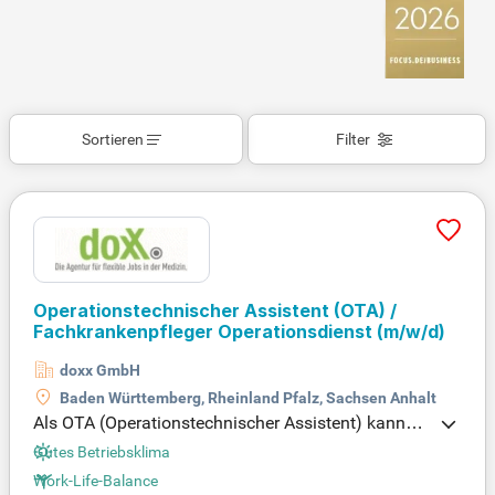
Sortieren
Filter
Operationstechnischer Assistent (OTA) /
Fachkrankenpfleger Operationsdienst
(m/w/d)
doxx GmbH
Baden Württemberg, Rheinland Pfalz, Sachsen Anhalt
Als OTA (Operationstechnischer Assistent) kannst
du durch flexible Zeitarbeit deinen Job ideal gestalt
Gutes Betriebsklima
en. Wähle zwischen Einsätzen in OPs deutschland
Work-Life-Balance
weit oder in deiner Heimatregion, um deine Arbeits