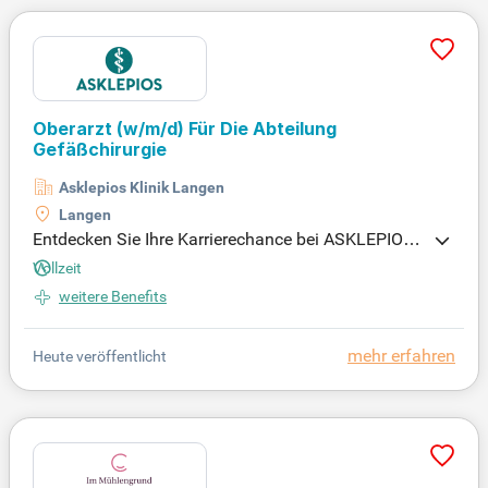
Oberarzt (w/m/d) Für Die Abteilung
Gefäßchirurgie
Asklepios Klinik Langen
Langen
Entdecken Sie Ihre Karrierechance bei ASKLEPIOS,
einem der führenden privaten Klinikbetreiber in Deu
Vollzeit
tschland. Werden Sie Teil eines engagierten Team
weitere Benefits
s, das Nähe, Fortschritt und Innovation vereint. Be
werben Sie sich jetzt!
mehr erfahren
Heute veröffentlicht