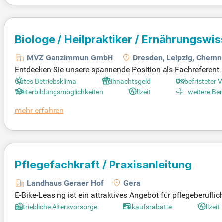
de Herausforderung.
Biologe / Heilpraktiker / Ernährungswi
Fachreferent im Vertriebsaußendienst 
MVZ Ganzimmun GmbH
Dresden, Leipzig, Chemni
Entdecken Sie unsere spannende Position als Fachreferent 
n engagierten Mitarbeiter für die Betreuung von Ärztinnen 
Gutes Betriebsklima
Weihnachtsgeld
Unbefristeter 
und Schulungen in Präanalytik sowie Probenversand. Zudem
Weiterbildungsmöglichkeiten
Vollzeit
weitere Ben
rnehmens auf Kongressen. Voraussetzung ist ein abgeschlo
mehr erfahren
r bzw. Pharmareferent. Bewerben Sie sich jetzt und werden
Pflegefachkraft / Praxisanleitung
Landhaus Geraer Hof
Gera
E-Bike-Leasing ist ein attraktives Angebot für pflegeberufli
rlaubnis und guten Deutschkenntnissen (mindestens B1). Führ
Betriebliche Altersvorsorge
Einkaufsrabatte
Vollzeit
sanleiter/in oder Altenpfleger/in. In unserer familiären S