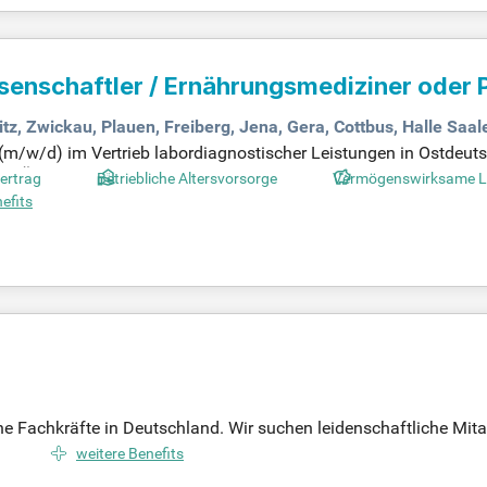
ssenschaftler / Ernährungsmediziner oder 
Gebiet Ost
(m/w/d)
tz, Zwickau, Plauen, Freiberg, Jena, Gera, Cottbus, Halle Saal
(m/w/d) im Vertrieb labordiagnostischer Leistungen in Ostdeuts
und Ärzten sowie Heilpraktikern. Zu Ihren Aufgaben gehören die 
Vertrag
Betriebliche Altersvorsorge
Vermögenswirksame L
 erwarten Sie spannende Fortbildungsveranstaltungen und die 
efits
ssenes Studium in Biologie oder Ökotrophologie, oder eine Aus
 Sie Teil unseres dynamischen Teams!
che Fachkräfte in Deutschland. Wir suchen leidenschaftliche Mitar
erschein ist nicht erforderlich, allerdings freuen wir uns über 
weitere Benefits
eniorenwohngemeinschaft im Landhaus Geraer Hof bieten wir eine 