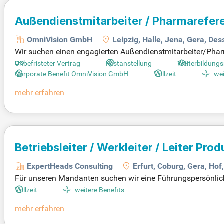
Außendienstmitarbeiter / Pharmarefer
Jena, Gera, Dessau, Nordhausen
OmniVision GmbH
Leipzig, Halle, Jena, Gera, De
Wir suchen einen engagierten Außendienstmitarbeiter/Phar
mologie. Ihre Hauptaufgabe ist die sachkundige Beratung 
Unbefristeter Vertrag
Festanstellung
Weiterbildungs
onsziele je Produkt um und erreichen die festgelegten Zielv
Corporate Benefit OmniVision GmbH
Vollzeit
wei
hören ebenfalls zu Ihren Aufgaben. Darüber hinaus repräs
mehr erfahren
setzung ist eine Ausbildung als Pharmareferent/in oder ei
e.
Betriebsleiter / Werkleiter / Leiter Pro
ExpertHeads Consulting
Erfurt, Coburg, Gera, Hof
Für unseren Mandanten suchen wir eine Führungspersönlichke
Schlüsselposition beinhaltet die operative Gesamtverantwort
Vollzeit
weitere Benefits
Mitarbeitenden und verantworten die Optimierung von Produ
mehr erfahren
sourcen und Kapazitäten vorausschauend zu planen. Die en
en Erfolg. Ein abgeschlossenes Studium oder eine vergleich