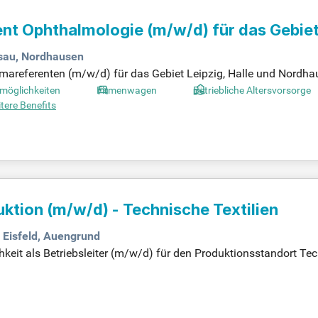
ent Ophthalmologie
(m/w/d)
für das Gebiet
ssau, Nordhausen
mareferenten (m/w/d) für das Gebiet Leipzig, Halle und Nordha
und Betreuung niedergelassener ophthalmologischer Fachärzte.
möglichkeiten
Firmenwagen
Betriebliche Altersvorsorge
orgaben. Ein selbstständiges Marktanalysen sowie die Ableitung 
tere Benefits
entieren Sie unser Unternehmen auf Tagungen und organisieren 
n naturwissenschaftliches Studium sowie relevante Berufserfahr
duktion
(m/w/d)
- Technische Textilien
, Eisfeld, Auengrund
it als Betriebsleiter (m/w/d) für den Produktionsstandort Tech
ung für eine effiziente und qualitätsorientierte Fertigung. Sie f
ktionsabläufen. Ausgezeichnete organisatorische Fähigkeiten s
ge Zusammenarbeit mit Geschäftsführung, Vertrieb und Persona
bare Ausbildung im Bereich industrielle Produktion ist Vorauss