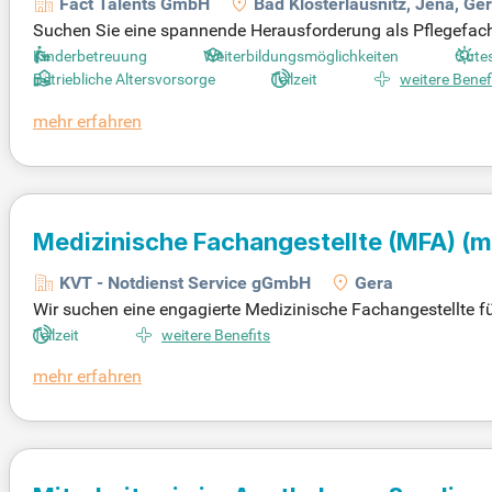
Fact Talents GmbH
Bad Klosterlausnitz, Jena, Ge
Suchen Sie eine spannende Herausforderung als Pflegefachk
in modernes Arbeitsumfeld mit 30 Urlaubstagen, Unterstüt
Kinderbetreuung
Weiterbildungsmöglichkeiten
Gutes
erdisziplinären Team und profitieren von vielfältigen Fort- 
Betriebliche Altersvorsorge
Teilzeit
weitere Benef
und Brandverletzungen spezialisiert. Egal ob Berufseinstei
mehr erfahren
h jetzt und gestalten Sie die rehabilitative Pflege aktiv mit!
Medizinische Fachangestellte (MFA)
(m
KVT - Notdienst Service gGmbH
Gera
Wir suchen eine engagierte Medizinische Fachangestellte fü
eine fertige Praxismanagerin sein, sondern sollten Interes
Teilzeit
weitere Benefits
liche Praxis betreut Patientinnen und Patienten bei akuten
mehr erfahren
ht von Vorsorgeuntersuchungen bis zu langfristiger Beglei
beit. Unterstützen Sie uns in der digitalen Transformation d