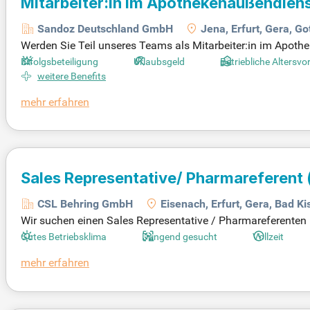
Mitarbeiter:in im Apothekenaußendien
Sandoz Deutschland GmbH
Jena, Erfurt, Gera, Go
Werden Sie Teil unseres Teams als Mitarbeiter:in im Apoth
re Hauptaufgabe besteht in der Umsatz- und Marktanteilss
Erfolgsbeteiligung
Urlaubsgeld
Betriebliche Altersvo
en durch und optimieren die POS-Präsenz unserer Produkte. 
weitere Benefits
heidend zum Vertriebserfolg bei. Effiziente Nutzung digital
mehr erfahren
n Sie gemeinsam mit uns die Zukunft der Pharmazie!
Sales Representative/ Pharmareferent
CSL Behring GmbH
Eisenach, Erfurt, Gera, Bad K
Wir suchen einen Sales Representative / Pharmareferenten 
on sind Sie für den Vertrieb unserer Produkte im Klinik- un
Gutes Betriebsklima
Dringend gesucht
Vollzeit
ologie, Pädiatrie und Apotheken. Ihre Aufgaben umfassen d
mehr erfahren
gen zur Marktakzeptanz, Marktdurchdringung und Umsatzstei
Pharmabranche mit!