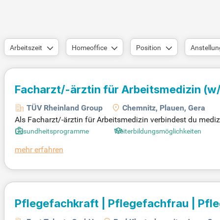
Arbeitszeit
Homeoffice
Position
Anstellun
Facharzt/-ärztin für Arbeitsmedizin (w
TÜV Rheinland Group
Chemnitz, Plauen, Gera
Als Facharzt/-ärztin für Arbeitsmedizin verbindest du mediz
Arbeitsumgebung unserer Kunden und schützt die Gesundheit
Gesundheitsprogramme
Weiterbildungsmöglichkeiten
st bezüglich sicherem Arbeiten. Deine Expertise hilft, arb
mehr erfahren
sowohl in unseren modernen Zentren als auch vor Ort Vorso
Gesundheit am Arbeitsplatz bei!
Pflegefachkraft | Pflegefachfrau | Pf
Altenpfleger | Gesundheits- und Kinde