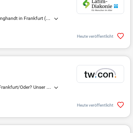
nghandt in Frankfurt (O
Pflegefachkraft, Gesundh
 herzlich willkommen, um w
Heute veröffentlicht
 Jahr. Bewerben Sie sic
rankfurt/Oder? Unser in
Sprechstunden aus dem Ho
e hausärztliche Versorgun
Heute veröffentlicht
n Arbeitsmodell. Bewerbe