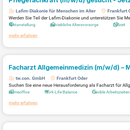
Lafim-Diakonie für Menschen im Alter
Frankfurt 
Werden Sie Teil der Lafim-Diakonie und unterstützen Sie M
der). Wir suchen eine engagierte Pflegefachkraft (m/w/d) i
Festanstellung
Betriebliche Altersvorsorge
Teilzeit
eits- und Krankenpfleger oder Altenpfleger ist der erste Schr
mehr erfahren
ertvolle Erfahrungen zu sammeln. Freuen Sie sich auf ein
h jetzt und gestalten Sie die Zukunft der Pflege mit uns!
Facharzt Allgemeinmedizin
(m/w/d)
– M
tw.con. GmbH
Frankfurt Oder
Suchen Sie eine neue Herausforderung als Facharzt für A
novatives Versorgungskonzept kombiniert Präsenz- und Tele
Homeoffice
Work-Life-Balance
Flexible Arbeitszeiten
meoffice und patientennaher Betreuung gestalten Sie Ihren 
mehr erfahren
g sowohl vor Ort als auch über digitale Kanäle. Unterstütz
n Sie sich noch heute unter JOB-ID: 101185 und werden Si