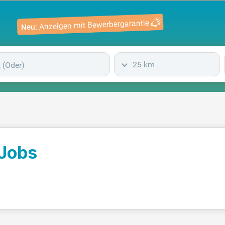
Anzeigen mit Bewerbergarantie
Neu:
25 km
 Jobs
)