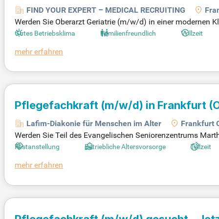
FIND YOUR EXPERT – MEDICAL RECRUITING
Fra
Werden Sie Oberarzt Geriatrie (m/w/d) in einer modernen Kli
ion, die fachliche Breite und Eigenständigkeit bietet. Arb
Gutes Betriebsklima
Familienfreundlich
Vollzeit
gt. Genießen Sie attraktive Rahmenbedingungen mit leistung
mehr erfahren
hen Weiterentwicklung und gestalten Sie aktiv klinische Abl
Pflegefachkraft
(m/w/d)
in Frankfurt (
Lafim-Diakonie für Menschen im Alter
Frankfurt 
Werden Sie Teil des Evangelischen Seniorenzentrums Marthah
0-35 Std./Woche). Ihre Ausbildung als Pflegefachkraft, Gesu
Festanstellung
Betriebliche Altersvorsorge
Teilzeit
einsteiger sind herzlich willkommen, um unsere Senioren z
mehr erfahren
gelten Urlaubsanspruch von mindestens 30 Tagen. Bewerben 
Pflegefachkraft
(m/w/d)
gesucht - Jetz