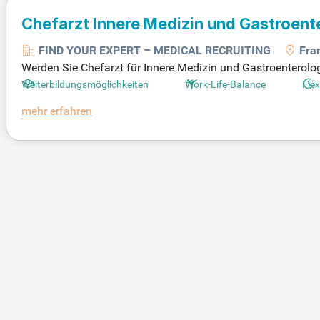
Chefarzt Innere Medizin und Gastroent
FIND YOUR EXPERT – MEDICAL RECRUITING
Fra
Werden Sie Chefarzt für Innere Medizin und Gastroenterologi
üsselposition tragen Sie die Verantwortung für die exzell
Weiterbildungsmöglichkeiten
Work-Life-Balance
Flex
mpetenz ist essenziell für die interdisziplinäre Zusammenar
mehr erfahren
imieren interne Prozesse. Profitieren Sie von attraktiven Ve
urt (Oder) und prägen Sie das Profil unserer Abteilung nachh