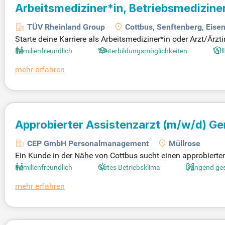
Arbeitsmediziner*in, Betriebsmediziner
TÜV Rheinland Group
Cottbus, Senftenberg, Eise
Starte deine Karriere als Arbeitsmediziner*in oder Arzt/Ärzt
er familienfreundlichen Bedingungen, ohne Schichtdienst un
Familienfreundlich
Weiterbildungsmöglichkeiten
Voll
n Tagen am 24. und 31. Dezember. Profitiere von einem in
mehr erfahren
imalen Weiterbildung. Wir suchen engagierte Fachkräfte in
e Teil unseres flexiblen und unterstützenden Teams – gena
Approbierter Assistenzarzt
(m/w/d)
Ger
CEP GmbH Personalmanagement
Müllrose
Ein Kunde in der Nähe von Cottbus sucht einen approbierten 
spannendes Arbeitsumfeld, regelmäßige Fort- und Weiterbild
Familienfreundlich
Gutes Betriebsklima
Dringend ge
attraktiven Vergütungen nach TV-Ärzte und unterstützen das
mehr erfahren
r Wohnungssuche und beim Einstieg in die neue Umgebung. 
hen Mitbehandlung. Bewerben Sie sich jetzt und gestalten Sie