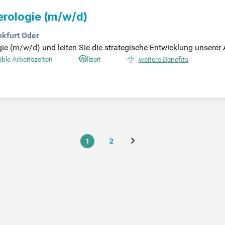
erologie
(m/w/d)
nkfurt Oder
e (m/w/d) und leiten Sie die strategische Entwicklung unserer A
ente Patientenversorgung und die Verbesserung diagnostischer St
ible Arbeitszeiten
Vollzeit
weitere Benefits
beit mit anderen Fachabteilungen. Sie gestalten aktiv die mediz
rgütungen, die auf Ihrer Qualifikation basieren. Gestalten Sie Ihr
altig.
1
2