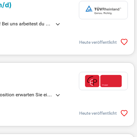
m/d)
 Bei uns arbeitest du unt
 Jahresurlaub sowie freie
Präventionsteam zur opt
Heute veröffentlicht
dt und Senftenberg. Werd
osition erwarten Sie ein
dell. Sie profitieren von
rhalten Sie Hilfe bei de
Heute veröffentlicht
ostik bis zur medizinisc