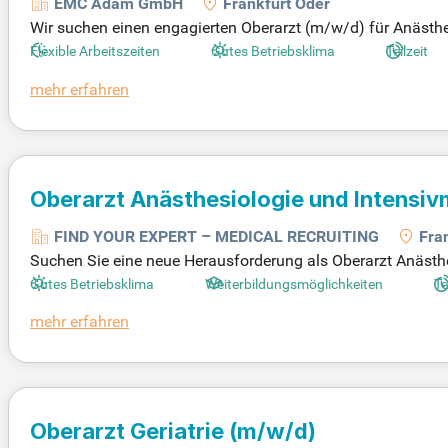
EMC Adam GmbH
Frankfurt Oder
Wir suchen einen engagierten Oberarzt (m/w/d) für Anästhes
nem Team, das alle modernen Anästhesieverfahren, einschli
Flexible Arbeitszeiten
Gutes Betriebsklima
Teilzeit
stattung und besten Überwachungsmonitoren gewährleisten 
mehr erfahren
und vielfältige Sozialleistungen in einem flexiblen Arbeitsz
Ihre persönliche Weiterbildung. Bewerben Sie sich jetzt und
ung!
Oberarzt Anästhesiologie und Intensiv
FIND YOUR EXPERT – MEDICAL RECRUITING
Fra
Suchen Sie eine neue Herausforderung als Oberarzt Anästh
Betten erwartet Sie ein verantwortungsvolles Aufgabengebie
Gutes Betriebsklima
Weiterbildungsmöglichkeiten
Te
Wir bieten Ihnen vielfältige Fort- und Weiterbildungsmögl
mehr erfahren
uche und Ihrer persönlichen Eingliederung. Werden Sie Teil
Oberarzt Geriatrie
(m/w/d)