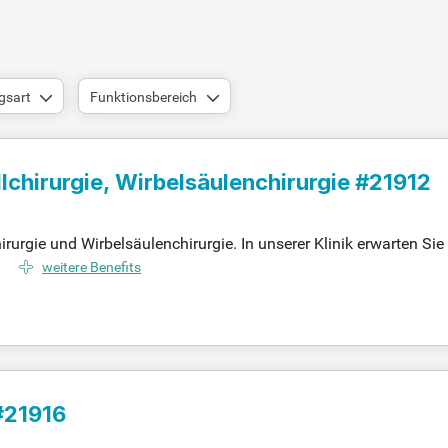
gsart
Funktionsbereich
lchirurgie, Wirbelsäulenchirurgie #21912
irurgie und Wirbelsäulenchirurgie. In unserer Klinik erwarten S
ssystem. Unser Endo Prothetikzentrum führt jährlich rund 650 
weitere Benefits
 für Wirbelsäulenchirurgie bietet ein umfassendes Behandlungss
ve und mikrochirurgische Verfahren. Mit über 180 Betten und e
rgung.
#21916