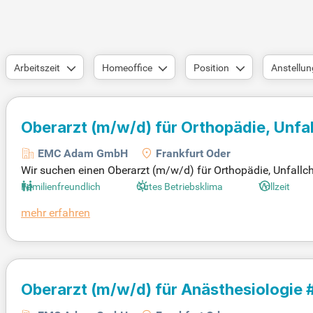
Arbeitszeit
Homeoffice
Position
Anstellun
Oberarzt
(m/w/d)
für Orthopädie, Unfal
EMC Adam GmbH
Frankfurt Oder
Wir suchen einen Oberarzt (m/w/d) für Orthopädie, Unfallch
Technologien, darunter das innovative O-Arm S8 Navigation
Familienfreundlich
Gutes Betriebsklima
Vollzeit
en an Hüft-, Knie- und Sprunggelenken durch. Das Zentrum
mehr erfahren
nkrankheiten. Darunter fallen auch moderne minimalinvasi
sichern wir eine exzellente, interdisziplinäre Patientenverso
Oberarzt
(m/w/d)
für Anästhesiologie 