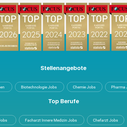
Stellenangebote
men
Biotechnologie Jobs
Chemie Jobs
Pharma 
Top Berufe
 Jobs
Facharzt Innere Medizin Jobs
Chefarzt Jobs