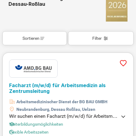
Dessau-Roßlau
Sortieren
Filter
Facharzt
(m/w/d)
für Arbeitsmedizin als
Zentrumsleitung
Arbeitsmedizinischer Dienst der BG BAU GMBH
Neubrandenburg, Dessau Roßlau, Uelzen
Wir suchen einen Facharzt (m/w/d) für Arbeitsmed
izin als Zentrumsleitung, der die fachliche und org
Weiterbildungsmöglichkeiten
anisatorische Leitung unseres Zentrums übernimm
Flexible Arbeitszeiten
t. In dieser Rolle beraten Sie Mitgliedsbetriebe zum