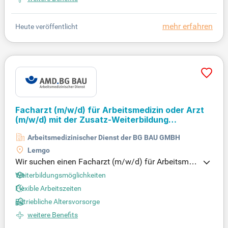
as Curriculum gemeinsam mit unseren Mitarbeiten
den weiterentwickeln. Wir bieten Ihnen ein abwech
mehr erfahren
Heute veröffentlicht
slungsreiches Aufgabengebiet in einem zukunftsor
ientierten Unternehmen. Profitieren Sie von unserer
Unterstützung für berufsbegleitende Weiterbildung
en, einschließlich Bachelor- und Masterstudiengän
gen.
Facharzt
(m/w/d)
für Arbeitsmedizin oder Arzt
(m/w/d)
mit der Zusatz-Weiterbildung
Betriebsmedizin
Arbeitsmedizinischer Dienst der BG BAU GMBH
Lemgo
Wir suchen einen Facharzt (m/w/d) für Arbeitsmed
izin oder Arzt (m/w/d) mit Zusatz-Weiterbildung in
Weiterbildungsmöglichkeiten
Betriebsmedizin. Ihre Hauptaufgabe besteht in der
Flexible Arbeitszeiten
präventiven Betreuung und Beratung unserer Mitgli
Betriebliche Altersvorsorge
edsbetriebe zum Arbeits- und Gesundheitsschutz.
Sie arbeiten in einem kollegialen Team in unserem
weitere Benefits
arbeitsmedizinischen Zentrum und im Außendiens