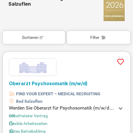
Salzuflen
Sortieren
Filter
Oberarzt Psychosomatik
(m/w/d)
FIND YOUR EXPERT – MEDICAL RECRUITING
Bad Salzuflen
Werden Sie Oberarzt für Psychosomatik (m/w/d) i
n einer modernen Klinik in Porta Westfalica. Diese
Unbefristeter Vertrag
Einrichtung mit 180 Betten bietet ein umfangreiche
Flexible Arbeitszeiten
s Angebot an rehabilitativen und psychotherapeuti
Gutes Betriebsklima
schen Leistungen. Sie leiten ein engagiertes Team