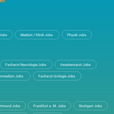
Jobs
Medizin / Klinik Jobs
Physik Jobs
Facharzt Neurologie Jobs
Assistenzarzt Jobs
inmedizin Jobs
Facharzt Urologie Jobs
rtmund Jobs
Frankfurt a. M. Jobs
Stuttgart Jobs