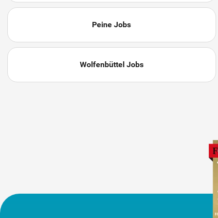
Peine Jobs
Wolfenbüttel Jobs