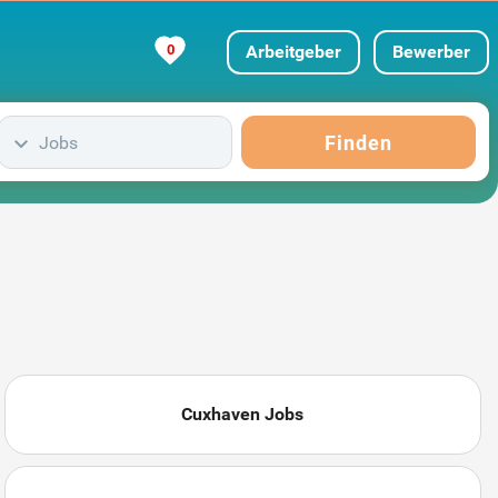
0
Arbeitgeber
Bewerber
Finden
Jobs
Cuxhaven Jobs