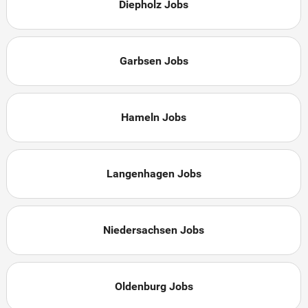
Diepholz Jobs
Garbsen Jobs
Hameln Jobs
Langenhagen Jobs
Niedersachsen Jobs
Oldenburg Jobs