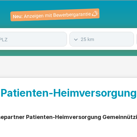
Anzeigen mit Bewerbergarantie
Neu:
25 km
r Patienten-Heimversorgun
lysepartner Patienten-Heimversorgung Gemeinnützi