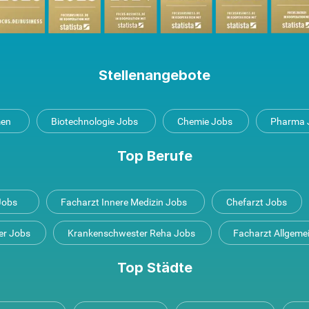
Stellenangebote
men
Biotechnologie Jobs
Chemie Jobs
Pharma 
Top Berufe
 Jobs
Facharzt Innere Medizin Jobs
Chefarzt Jobs
er Jobs
Krankenschwester Reha Jobs
Facharzt Allgeme
Top Städte