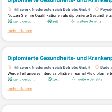
Hilfswerk Niederösterreich Betriebs GmbH
Poysd
Nutzen Sie Ihre Qualifikationen als diplomierte Gesundheits
ren Team, setzen Sie Pflegestandards um und gestalten Sie 
Dringend gesucht
Teilzeit
weitere Benefits
mehr erfahren
Diplomierte Gesundheits- und Kranken
Hilfswerk Niederösterreich Betriebs GmbH
Baden
Werde Teil unseres interdisziplinären Teams! Als diplomier
st Bedürfnisse, erstellst Diagnosen und planst individuelle
Dringend gesucht
Vollzeit
weitere Benefits
mehr erfahren