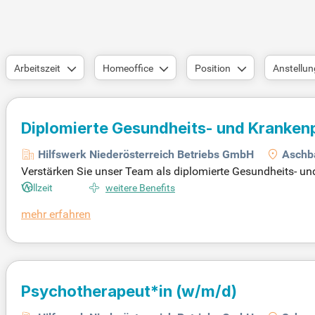
Arbeitszeit
Homeoffice
Position
Anstellun
Diplomierte Gesundheits- und Kranken
(w/m/d)
Hilfswerk Niederösterreich Betriebs GmbH
Aschb
Verstärken Sie unser Team als diplomierte Gesundheits- u
ch, unterstützen Sie bei Kundeneinsätzen und gestalten Sie 
Vollzeit
weitere Benefits
mehr erfahren
Psychotherapeut*in (w/m/d)