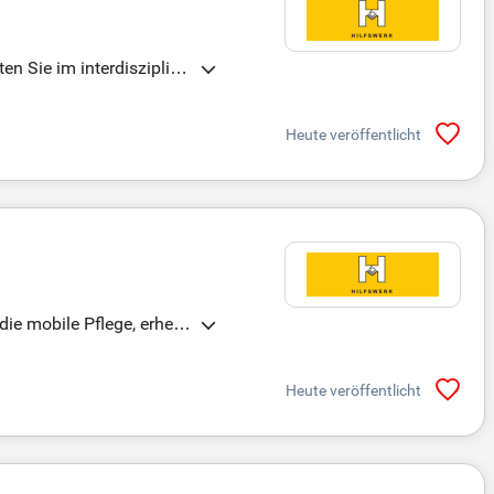
en Sie im interdisziplinä
r Patienten.
Heute veröffentlicht
die mobile Pflege, erheb
Heute veröffentlicht