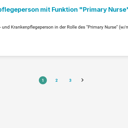
pflegeperson mit Funktion "Primary Nurse
- und Krankenpflegeperson in der Rolle des "Primary Nurse" (w/m
inem dynamischen Team. Bewerben Sie sich jetzt!
1
2
3