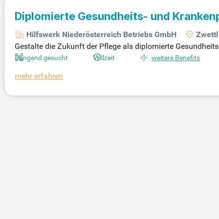
Diplomierte Gesundheits- und Kranken
Hilfswerk Niederösterreich Betriebs GmbH
Zwettl
Gestalte die Zukunft der Pflege als diplomierte Gesundheits
mobiler Pflege und interdisziplinärer Zusammenarbeit in e
Dringend gesucht
Vollzeit
weitere Benefits
mehr erfahren