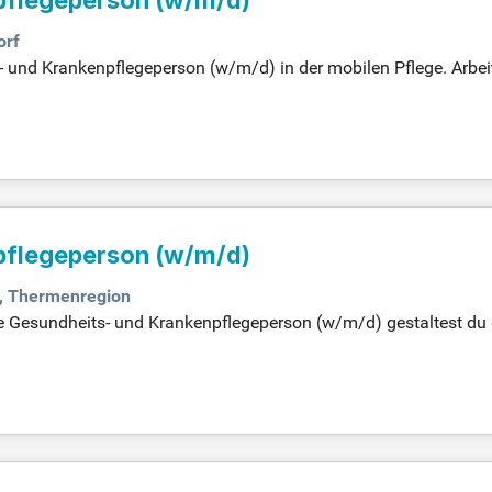
orf
- und Krankenpflegeperson (w/m/d) in der mobilen Pflege. Arbeit
individuelle Pflegepläne basierend auf den Bedürfnissen unsere
pflegeperson (w/m/d)
, Thermenregion
te Gesundheits- und Krankenpflegeperson (w/m/d) gestaltest du 
 Pflegemaßnahmen. Bewirb dich jetzt!