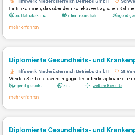
Hilfswerk Niederösterreich Betriebs GmbH
Schwe
Ihr Einkommen, das über dem kollektivvertraglichen Rahmen 
sönlichen Kompetenzen. Lassen Sie uns in einem Gespräch
Gutes Betriebsklima
Familienfreundlich
Dringend ge
mehr erfahren
Diplomierte Gesundheits- und Kranken
Hilfswerk Niederösterreich Betriebs GmbH
St Val
Werden Sie Teil unseres engagierten interdisziplinären Te
Pflege durch die Anwendung von Pflegestandards und Entw
Dringend gesucht
Teilzeit
weitere Benefits
mehr erfahren
Diplomierte Gesundheits- und Kranken