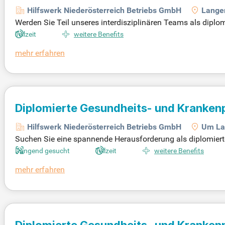
Hilfswerk Niederösterreich Betriebs GmbH
Lange
Werden Sie Teil unseres interdisziplinären Teams als diplo
m/d)“. Gestalten Sie mobile Pflege und Betreuung, die ech
Teilzeit
weitere Benefits
mehr erfahren
Diplomierte Gesundheits- und Kranken
Hilfswerk Niederösterreich Betriebs GmbH
Um La
Suchen Sie eine spannende Herausforderung als diplomierte
en Team, setzen Sie Pflegestandards um und gestalten Sie 
Dringend gesucht
Teilzeit
weitere Benefits
mehr erfahren
Diplomierte Gesundheits- und Kranken