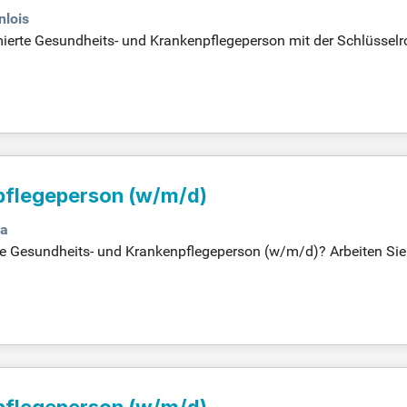
nlois
mierte Gesundheits- und Krankenpflegeperson mit der Schlüsselr
te Wandel bewirken kann.
pflegeperson (w/m/d)
a
 Gesundheits- und Krankenpflegeperson (w/m/d)? Arbeiten Sie m
individuelle Pflegekonzepte durch Bedarfsanalysen und gezielt
pflegeperson (w/m/d)