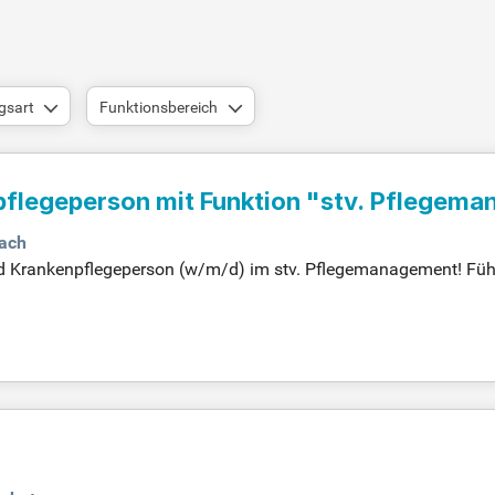
gsart
Funktionsbereich
pflegeperson mit Funktion "stv. Pflegem
ach
nd Krankenpflegeperson (w/m/d) im stv. Pflegemanagement! Führ
aktiv die Pflegeplanung mit. Bewerben Sie sich jetzt!