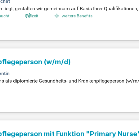
chat
liegt, gestalten wir gemeinsam auf Basis Ihrer Qualifikationen,
 darüber sprechen!
sucht
Teilzeit
weitere Benefits
pflegeperson (w/m/d)
entin
ams als diplomierte Gesundheits- und Krankenpflegeperson (w/m/
icklung individueller Diagnosen und Maßnahmen zur optimalen
pflegeperson mit Funktion "Primary Nurse