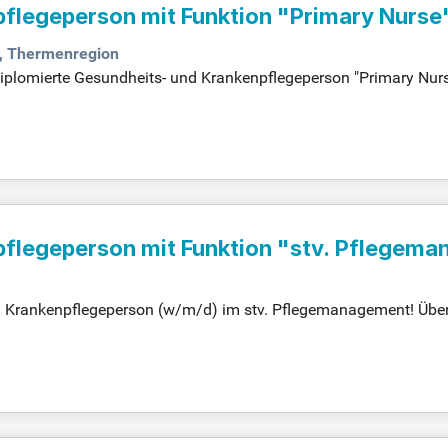
pflegeperson mit Funktion "Primary Nurse
, Thermenregion
diplomierte Gesundheits- und Krankenpflegeperson "Primary Nur
iplinären Team. Bewerben Sie sich jetzt!
pflegeperson mit Funktion "stv. Pflegem
nd Krankenpflegeperson (w/m/d) im stv. Pflegemanagement! Üb
ze die Pflegeplanung – gestalte mit uns die Zukunft der Gesund