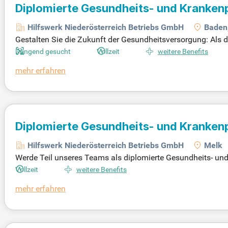
Diplomierte Gesundheits- und Kranken
Hilfswerk Niederösterreich Betriebs GmbH
Baden
Gestalten Sie die Zukunft der Gesundheitsversorgung: Als 
obile Pflege und Betreuung in einem dynamischen, interdisz
Dringend gesucht
Vollzeit
weitere Benefits
mehr erfahren
Diplomierte Gesundheits- und Kranken
(w/m/d)
Hilfswerk Niederösterreich Betriebs GmbH
Melk
Werde Teil unseres Teams als diplomierte Gesundheits- u
ei Pflegevisiten, führe Kundeneinsätze durch und unterstüt
Vollzeit
weitere Benefits
mehr erfahren