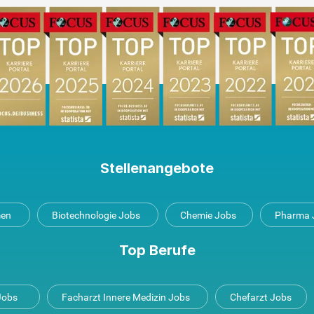
Stellenangebote
men
Biotechnologie Jobs
Chemie Jobs
Pharma 
Top Berufe
 Jobs
Facharzt Innere Medizin Jobs
Chefarzt Jobs