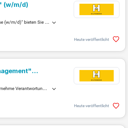
" (w/m/d)
se (w/m/d)" bieten Sie m
Heute veröffentlicht
anagement"
ernehme Verantwortung b
heitsversorgung!
Heute veröffentlicht