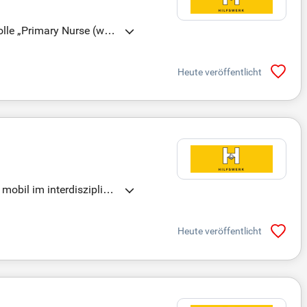
olle „Primary Nurse (w/
Heute veröffentlicht
obil im interdisziplinär
e Diagnosen.
Heute veröffentlicht