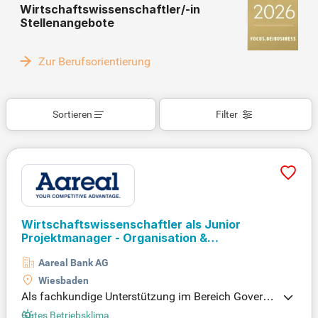
Wirtschaftswissenschaftler/-in
Stellenangebote
Zur Berufsorientierung
Sortieren
Filter
Wirtschaftswissenschaftler als Junior
Projektmanager - Organisation &
Dokumentation / Datenanalyse (w/m/d)
Aareal Bank AG
Wiesbaden
Als fachkundige Unterstützung im Bereich Governa
nce, Compliance und Audit bringst du wertvolle Erf
Gutes Betriebsklima