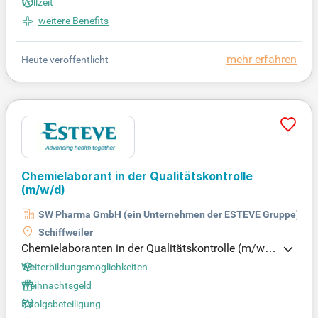
Vollzeit
weitere Benefits
mehr erfahren
Heute veröffentlicht
Chemielaborant in der Qualitätskontrolle
(m/w/d)
SW Pharma GmbH (ein Unternehmen der ESTEVE Gruppe)
Schiffweiler
Chemielaboranten in der Qualitätskontrolle (m/w/
d) spielen eine entscheidende Rolle in der pharmaz
Weiterbildungsmöglichkeiten
eutischen Industrie. Sie sind für die Probenahme u
Weihnachtsgeld
nd Analyse von Ausgangsstoffen und Packmateria
Erfolgsbeteiligung
lien verantwortlich. Zudem führen sie Prüfungen v