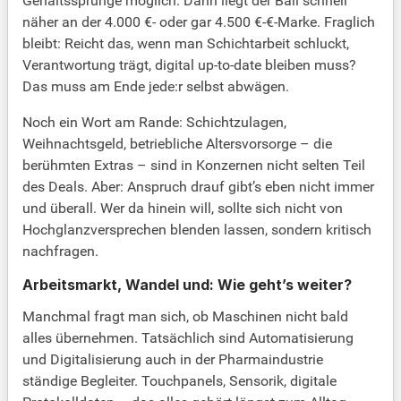
Gehaltssprünge möglich. Dann liegt der Ball schnell
näher an der 4.000 €- oder gar 4.500 €-€-Marke. Fraglich
bleibt: Reicht das, wenn man Schichtarbeit schluckt,
Verantwortung trägt, digital up-to-date bleiben muss?
Das muss am Ende jede:r selbst abwägen.
Noch ein Wort am Rande: Schichtzulagen,
Weihnachtsgeld, betriebliche Altersvorsorge – die
berühmten Extras – sind in Konzernen nicht selten Teil
des Deals. Aber: Anspruch drauf gibt’s eben nicht immer
und überall. Wer da hinein will, sollte sich nicht von
Hochglanzversprechen blenden lassen, sondern kritisch
nachfragen.
Arbeitsmarkt, Wandel und: Wie geht’s weiter?
Manchmal fragt man sich, ob Maschinen nicht bald
alles übernehmen. Tatsächlich sind Automatisierung
und Digitalisierung auch in der Pharmaindustrie
ständige Begleiter. Touchpanels, Sensorik, digitale