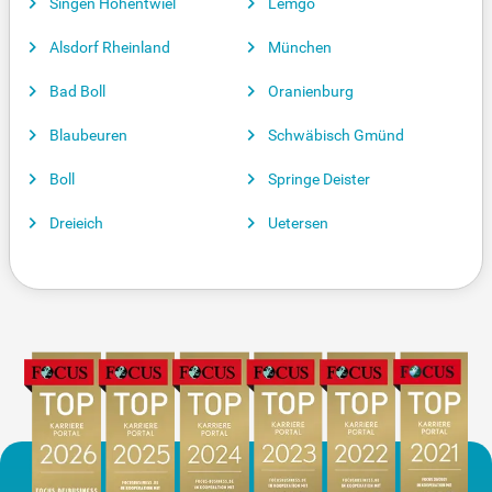
Singen Hohentwiel
Lemgo
Alsdorf Rheinland
München
Bad Boll
Oranienburg
Blaubeuren
Schwäbisch Gmünd
Boll
Springe Deister
Dreieich
Uetersen