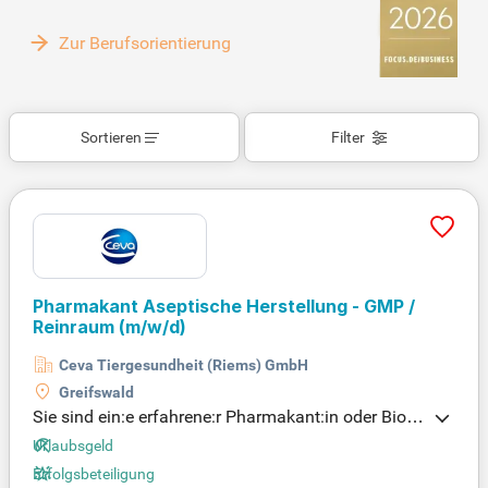
Zur Berufsorientierung
Sortieren
Filter
Pharmakant Aseptische Herstellung - GMP /
Reinraum
(m/w/d)
Ceva Tiergesundheit (Riems) GmbH
Greifswald
Sie sind ein:e erfahrene:r Pharmakant:in oder Biolo
gielaborant:in mit einer abgeschlossenen Ausbildu
Urlaubsgeld
ng und Berufserfahrung in der aseptischen Fertigu
Erfolgsbeteiligung
ng von Impfstoffen? Ihre Kenntnisse über GMP-Be