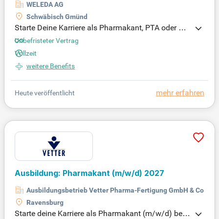
WELEDA AG
Schwäbisch Gmünd
Starte Deine Karriere als Pharmakant, PTA oder CT
A in der Herstellung steriler Arzneiformen! Du übern
Unbefristeter Vertrag
immst die Produktion und Inprozesskontrollen von
Vollzeit
Bulkware, inklusive Grob- und Sterilfiltration. Deine
weitere Benefits
Aufgaben umfassen die maschinelle Abfüllung so
wie Inspektions- und Probenzugprozesse unter Rei
nraumbedingungen. Wichtig sind auch die GMP-ko
mehr erfahren
Heute veröffentlicht
nforme Dokumentation und die Bedienung von An
alysegeräten. Wenn Du eine entsprechende Ausbild
ung im pharmazeutischen oder chemischen Bereic
h mitbringst, freut uns Deine Bewerbung! Werde Tei
l eines engagierten Teams und trage zu einem reib
ungslosen Produktionsablauf bei!
Ausbildung: Pharmakant
(m/w/d)
2027
Ausbildungsbetrieb Vetter Pharma-Fertigung GmbH & Co. KG
Ravensburg
Starte deine Karriere als Pharmakant (m/w/d) bei