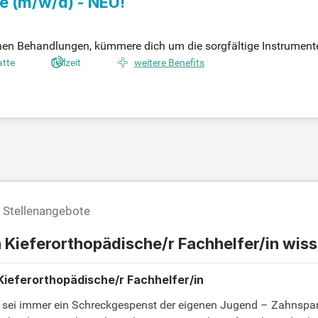
te
(m/w/d)
- NEU!
chen Behandlungen, kümmere dich um die sorgfältige Instrumen
 Patienten mit freundlichem Service und arbeite eng mit uns al
atte
Teilzeit
weitere Benefits
d Stellenangebote
h Kieferorthopädische/r Fachhelfer/in wi
Kieferorthopädische/r Fachhelfer/in
e sei immer ein Schreckgespenst der eigenen Jugend – Zahnspa