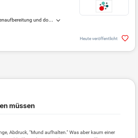
tenaufbereitung und dok
len zusammen!
Heute veröffentlicht
ssen müssen
nge, Abdruck, "Mund aufhalten." Was aber kaum einer