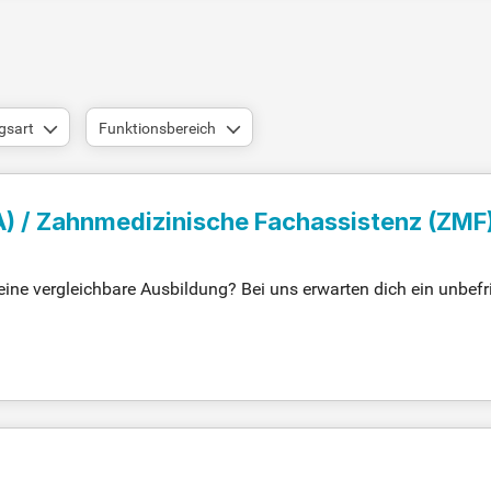
gsart
Funktionsbereich
A) / Zahnmedizinische Fachassistenz (ZMF
ine vergleichbare Ausbildung? Bei uns erwarten dich ein unbefri
ischen Praxis. Deine Teamfähigkeit und dein freundliches Auftret
 modernen Arbeitsumgebung, die Eigeninitiative fördert. Mit umf
rufliches Wachstum. Kostenfreie Getränke und spannende Firme