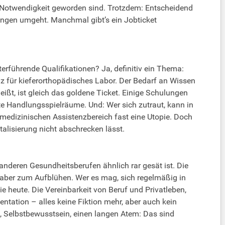
Notwendigkeit geworden sind. Trotzdem: Entscheidend
tungen umgeht. Manchmal gibt’s ein Jobticket
erführende Qualifikationen? Ja, definitiv ein Thema:
 für kieferorthopädisches Labor. Der Bedarf an Wissen
ißt, ist gleich das goldene Ticket. Einige Schulungen
te Handlungsspielräume. Und: Wer sich zutraut, kann in
medizinischen Assistenzbereich fast eine Utopie. Doch
talisierung nicht abschrecken lässt.
nderen Gesundheitsberufen ähnlich rar gesät ist. Die
re aber zum Aufblühen. Wer es mag, sich regelmäßig in
e heute. Die Vereinbarkeit von Beruf und Privatleben,
ntation – alles keine Fiktion mehr, aber auch kein
 Selbstbewusstsein, einen langen Atem: Das sind