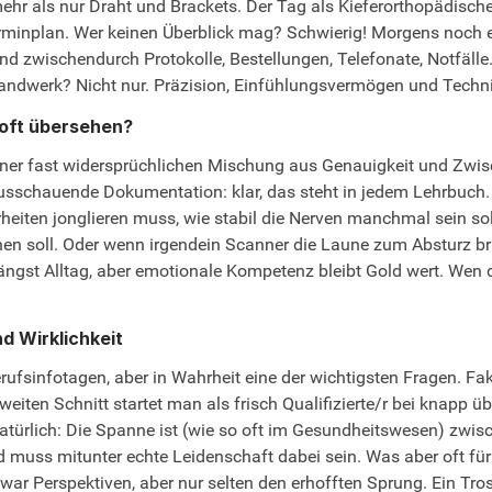
 mehr als nur Draht und Brackets. Der Tag als Kieferorthopädisch
rminplan. Wer keinen Überblick mag? Schwierig! Morgens noch e
nd zwischendurch Protokolle, Bestellungen, Telefonate, Notfälle
 Handwerk? Nicht nur. Präzision, Einfühlungsvermögen und Techn
oft übersehen?
on einer fast widersprüchlichen Mischung aus Genauigkeit und Zw
usschauende Dokumentation: klar, das steht in jedem Lehrbuch.
heiten jonglieren muss, wie stabil die Nerven manchmal sein so
hen soll. Oder wenn irgendein Scanner die Laune zum Absturz bri
 längst Alltag, aber emotionale Kompetenz bleibt Gold wert. Wen
d Wirklichkeit
ufsinfotagen, aber in Wahrheit eine der wichtigsten Fragen. Fakt:
sweiten Schnitt startet man als frisch Qualifizierte/r bei knapp
Natürlich: Die Spanne ist (wie so oft im Gesundheitswesen) zwis
 muss mitunter echte Leidenschaft dabei sein. Was aber oft für
zwar Perspektiven, aber nur selten den erhofften Sprung. Ein Tr