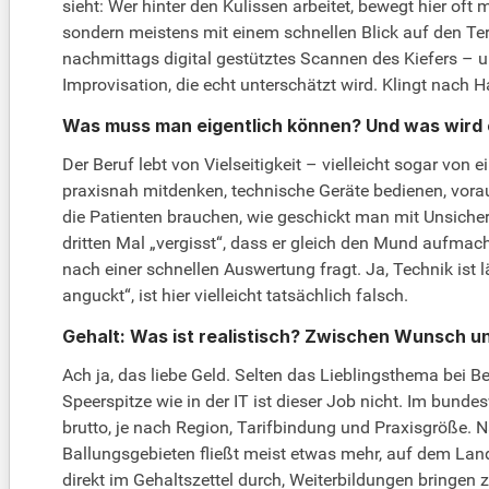
sieht: Wer hinter den Kulissen arbeitet, bewegt hier oft
sondern meistens mit einem schnellen Blick auf den Te
nachmittags digital gestütztes Scannen des Kiefers – u
Improvisation, die echt unterschätzt wird. Klingt nach
Was muss man eigentlich können? Und was wird 
Der Beruf lebt von Vielseitigkeit – vielleicht sogar v
praxisnah mitdenken, technische Geräte bedienen, vora
die Patienten brauchen, wie geschickt man mit Unsicher
dritten Mal „vergisst“, dass er gleich den Mund aufmac
nach einer schnellen Auswertung fragt. Ja, Technik ist
anguckt“, ist hier vielleicht tatsächlich falsch.
Gehalt: Was ist realistisch? Zwischen Wunsch un
Ach ja, das liebe Geld. Selten das Lieblingsthema bei Ber
Speerspitze wie in der IT ist dieser Job nicht. Im bunde
brutto, je nach Region, Tarifbindung und Praxisgröße. 
Ballungsgebieten fließt meist etwas mehr, auf dem Land
direkt im Gehaltszettel durch, Weiterbildungen bringen 