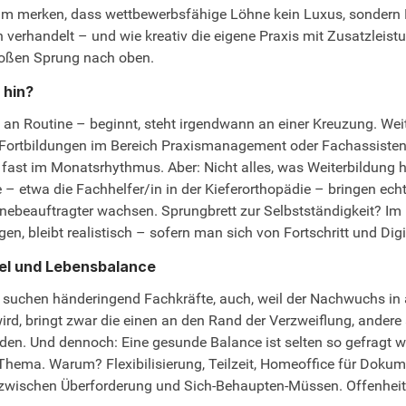
am merken, dass wettbewerbsfähige Löhne kein Luxus, sondern 
h verhandelt – und wie kreativ die eigene Praxis mit Zusatzleis
großen Sprung nach oben.
 hin?
 an Routine – beginnt, steht irgendwann an einer Kreuzung. Weit
 Fortbildungen im Bereich Praxismanagement oder Fachassistenz
ast im Monatsrhythmus. Aber: Nicht alles, was Weiterbildung he
– etwa die Fachhelfer/in in der Kieferorthopädie – bringen ech
ebeauftragter wachsen. Sprungbrett zur Selbstständigkeit? Im 
n, bleibt realistisch – sofern man sich von Fortschritt und Digi
del und Lebensbalance
 suchen händeringend Fachkräfte, auch, weil der Nachwuchs in a
 wird, bringt zwar die einen an den Rand der Verzweiflung, ande
den. Und dennoch: Eine gesunde Balance ist selten so gefragt wi
 Thema. Warum? Flexibilisierung, Teilzeit, Homeoffice für Dokume
 zwischen Überforderung und Sich-Behaupten-Müssen. Offenheit,