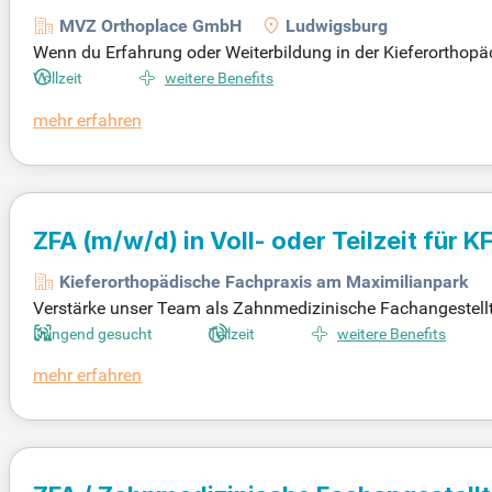
MVZ Orthoplace GmbH
Ludwigsburg
Wenn du Erfahrung oder Weiterbildung in der Kieferorthopäd
-Druck sind von Vorteil. Bei uns ist Empathie und klare Ko
Vollzeit
weitere Benefits
den möchten. Teamarbeit ist uns wichtig, und Eigeninitiati
mehr erfahren
nde uns deine Unterlagen oder kontaktiere uns für ein erst
ZFA
(m/w/d)
in Voll- oder Teilzeit für 
Kieferorthopädische Fachpraxis am Maximilianpark
Verstärke unser Team als Zahnmedizinische Fachangestellte (
nachmittags. Deine Aufgaben umfassen die Assistenz bei 
Dringend gesucht
Teilzeit
weitere Benefits
ntenbetreuung. Eine abgeschlossene Ausbildung als ZFA ist er
mehr erfahren
n Vergütung nach Tarif, einer 4-Tage-Woche und kostenlose
eres engagierten Teams zu werden!