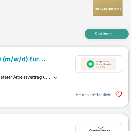
Sortieren
)
(m/w/d)
für
steter Arbeitsvertrag un
en bereichern unser star
angreichen Einarbeitungs-
Heute veröffentlicht
nevents gewährleisten de