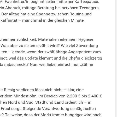
e/r Fachhelfer/in beginnt selten mit einer Kaffeepause,
in Abdruck, mittags Beratung bei nervösen Teenagern,
. Der Alltag hat eine Spanne zwischen Routine und
ikaffinität – manchmal in der gleichen Minute.
ischenmenschlichkeit. Materialien erkennen, Hygiene
 Was aber zu selten erzählt wird? Wie viel Zuwendung
llten – gerade, wenn der zwölfjährige Angstpatient zum
ngt, weil das Update klemmt und die Chefin gleichzeitig
 das abschreckt? Nun, wer lieber einfach nur „Zähne
 Riesig verdienen lässt sich nicht – klar, eine
 über dem Mindestlohn, im Bereich von 2.200 € bis 2.400 €
chen Nord und Süd, Stadt und Land ordentlich – in
 Frust sorgt: Steigende Verantwortung schlägt selten
ost? Teilweise, dass der Markt immer hungriger wird nach