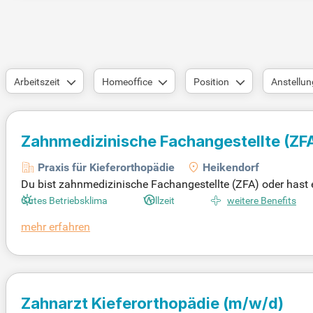
Arbeitszeit
Homeoffice
Position
Anstellun
Zahnmedizinische Fachangestellte (ZF
kieferorthopädische Praxis gesucht
Praxis für Kieferorthopädie
Heikendorf
Du bist zahnmedizinische Fachangestellte (ZFA) oder hast e
d eine feste Anstellung in einer innovativen kieferorthopäd
Gutes Betriebsklima
Vollzeit
weitere Benefits
kes Team. Du profitierst von flachen Hierarchien und einer
mehr erfahren
und Weiterbildungsmöglichkeiten unterstützen wir dein be
in Wohlbefinden und eine angenehme Arbeitsatmosphäre.
Zahnarzt Kieferorthopädie
(m/w/d)