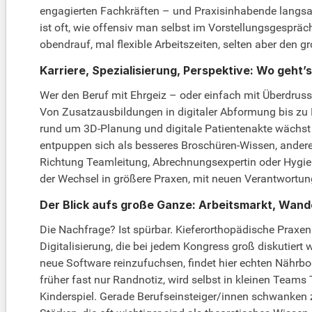
engagierten Fachkräften – und Praxisinhabende langs
ist oft, wie offensiv man selbst im Vorstellungsgespräc
obendrauf, mal flexible Arbeitszeiten, selten aber den 
Karriere, Spezialisierung, Perspektive: Wo geht’s
Wer den Beruf mit Ehrgeiz – oder einfach mit Überdruss
Von Zusatzausbildungen in digitaler Abformung bis zu
rund um 3D-Planung und digitale Patientenakte wächst f
entpuppen sich als besseres Broschüren-Wissen, andere 
Richtung Teamleitung, Abrechnungsexpertin oder Hygien
der Wechsel in größere Praxen, mit neuen Verantwortunge
Der Blick aufs große Ganze: Arbeitsmarkt, Wan
Die Nachfrage? Ist spürbar. Kieferorthopädische Praxen
Digitalisierung, die bei jedem Kongress groß diskutiert
neue Software reinzufuchsen, findet hier echten Nährbo
früher fast nur Randnotiz, wird selbst in kleinen Teams
Kinderspiel. Gerade Berufseinsteiger/innen schwanken