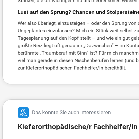
Stärken, die oft wichtiger sind als theoretisches Wissen.
Lust auf den Sprung? Chancen und Stolperstein
Wer also überlegt, einzusteigen – oder den Sprung von de
Ungeplantes einzulassen? Mich ein Stück weit selbst zu e
Tagesplanung auf den Kopf stellt – und wie ein gut gela
größte Reiz liegt oft genau im „Dazwischen“ – im Kont
berühmte „Traumberuf mit Sinn“ ist? Für mich manchmal 
viel man gerade in diesen Nischenberufen lernen (und be
zur Kieferorthopädischen Fachhelfer/in bereithält.
Das könnte Sie auch interessieren
Kieferorthopädische/r Fachhelfer/in