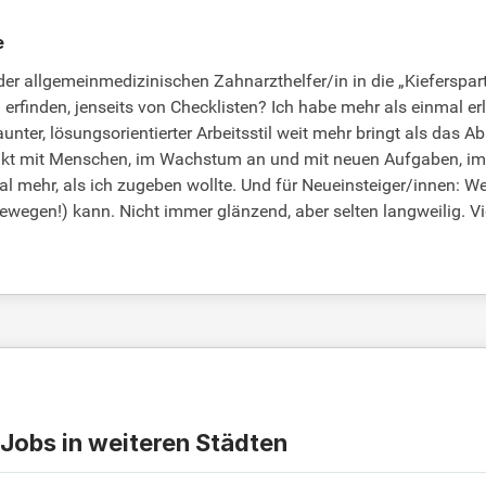
e
r allgemeinmedizinischen Zahnarzthelfer/in in die „Kiefersparte“
rfinden, jenseits von Checklisten? Ich habe mehr als einmal erleb
unter, lösungsorientierter Arbeitsstil weit mehr bringt als das
akt mit Menschen, im Wachstum an und mit neuen Aufgaben, im kl
mehr, als ich zugeben wollte. Und für Neueinsteiger/innen: Wer 
wegen!) kann. Nicht immer glänzend, aber selten langweilig. Vie
 Jobs in weiteren Städten