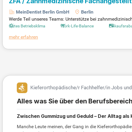
ZFA / Zahnmedizinische Fachangestell
MeinDentist Berlin GmbH
Berlin
Werde Teil unseres Teams: Unterstütze bei zahnmedizinis
umentiere die Abläufe. Begeistere unsere Patientinnen und
Gutes Betriebsklima
Work-Life-Balance
Einkaufsrab
mehr erfahren
Kieferorthopädische/r Fachhelfer/in Jobs un
Alles was Sie über den Berufsbereic
Zwischen Gummizug und Geduld – Der Alltag als 
Manche Leute meinen, der Gang in die Kieferorthopädi