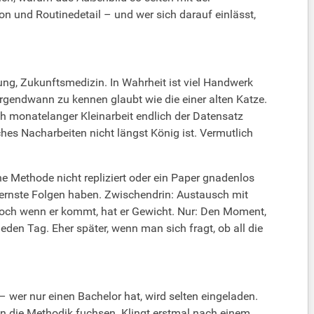
n und Routinedetail – und wer sich darauf einlässt,
ung, Zukunftsmedizin. In Wahrheit ist viel Handwerk
rgendwann zu kennen glaubt wie die einer alten Katze.
ch monatelanger Kleinarbeit endlich der Datensatz
hes Nacharbeiten nicht längst König ist. Vermutlich
ne Methode nicht repliziert oder ein Paper gnadenlos
 ernste Folgen haben. Zwischendrin: Austausch mit
, doch wenn er kommt, hat er Gewicht. Nur: Den Moment,
den Tag. Eher später, wenn man sich fragt, ob all die
 – wer nur einen Bachelor hat, wird selten eingeladen.
in die Methodik fuchsen. Klingt erstmal nach einem