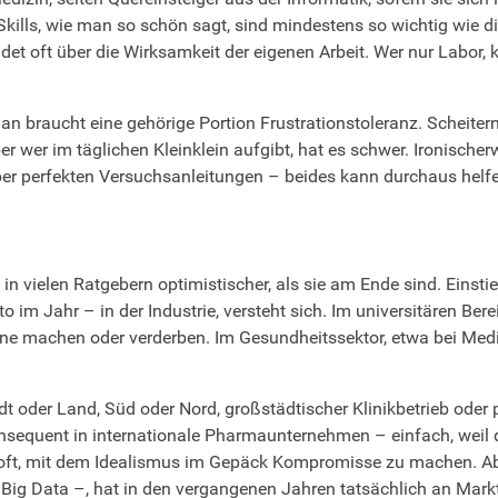
 Skills, wie man so schön sagt, sind mindestens so wichtig wie
det oft über die Wirksamkeit der eigenen Arbeit. Wer nur Labor,
Man braucht eine gehörige Portion Frustrationstoleranz. Scheite
er wer im täglichen Kleinklein aufgibt, hat es schwer. Ironische
ber perfekten Versuchsanleitungen – beides kann durchaus helf
in vielen Ratgebern optimistischer, als sie am Ende sind. Einst
 im Jahr – in der Industrie, versteht sich. Im universitären Bere
une machen oder verderben. Im Gesundheitssektor, etwa bei Medi
dt oder Land, Süd oder Nord, großstädtischer Klinikbetrieb oder 
sequent in internationale Pharmaunternehmen – einfach, weil 
ßt oft, mit dem Idealismus im Gepäck Kompromisse zu machen. Ab
er Big Data –, hat in den vergangenen Jahren tatsächlich an Mar