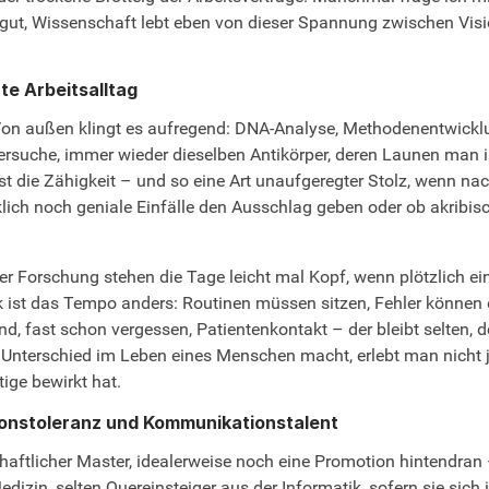
gut, Wissenschaft lebt eben von dieser Spannung zwischen Visio
te Arbeitsalltag
. Von außen klingt es aufregend: DNA-Analyse, Methodenentwickl
rsuche, immer wieder dieselben Antikörper, deren Launen man i
st die Zähigkeit – und so eine Art unaufgeregter Stolz, wenn na
lich noch geniale Einfälle den Ausschlag geben oder ob akribisc
 der Forschung stehen die Tage leicht mal Kopf, wenn plötzlich ei
ik ist das Tempo anders: Routinen müssen sitzen, Fehler können
Und, fast schon vergessen, Patientenkontakt – der bleibt selten
Unterschied im Leben eines Menschen macht, erlebt man nicht je
ige bewirkt hat.
ionstoleranz und Kommunikationstalent
schaftlicher Master, idealerweise noch eine Promotion hintendran
zin, selten Quereinsteiger aus der Informatik, sofern sie sich 