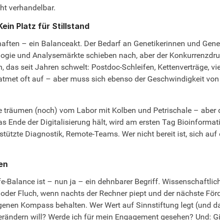
icht verhandelbar.
ein Platz für Stillstand
aften – ein Balanceakt. Der Bedarf an Genetikerinnen und Genet
ologie und Analysemärkte schieben nach, aber der Konkurrenzdr
, das seit Jahren schwelt: Postdoc-Schleifen, Kettenverträge, v
, atmet oft auf – aber muss sich ebenso der Geschwindigkeit vo
ele träumen (noch) vom Labor mit Kolben und Petrischale – aber d
s Ende der Digitalisierung hält, wird am ersten Tag Bioinformat
tützte Diagnostik, Remote-Teams. Wer nicht bereit ist, sich auf
en
fe-Balance ist – nun ja – ein dehnbarer Begriff. Wissenschaftlic
 oder Fluch, wenn nachts der Rechner piept und der nächste För
igenen Kompass behalten. Wer Wert auf Sinnstiftung legt (und das 
 verändern will? Werde ich für mein Engagement gesehen? Und: 