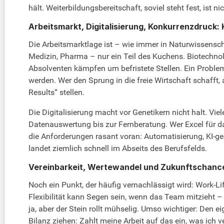
hält. Weiterbildungsbereitschaft, soviel steht fest, ist n
Arbeitsmarkt, Digitalisierung, Konkurrenzdruck: K
Die Arbeitsmarktlage ist – wie immer in Naturwissensch
Medizin, Pharma – nur ein Teil des Kuchens. Biotechn
Absolventen kämpfen um befristete Stellen. Ein Problem
werden. Wer den Sprung in die freie Wirtschaft schafft
Results“ stellen.
Die Digitalisierung macht vor Genetikern nicht halt. Vi
Datenauswertung bis zur Fernberatung. Wer Excel für da
die Anforderungen rasant voran: Automatisierung, KI-ges
landet ziemlich schnell im Abseits des Berufsfelds.
Vereinbarkeit, Wertewandel und Zukunftschanc
Noch ein Punkt, der häufig vernachlässigt wird: Work-Li
Flexibilität kann Segen sein, wenn das Team mitzieht –
ja, aber der Stein rollt mühselig. Umso wichtiger: Den e
Bilanz ziehen: Zahlt meine Arbeit auf das ein, was ich