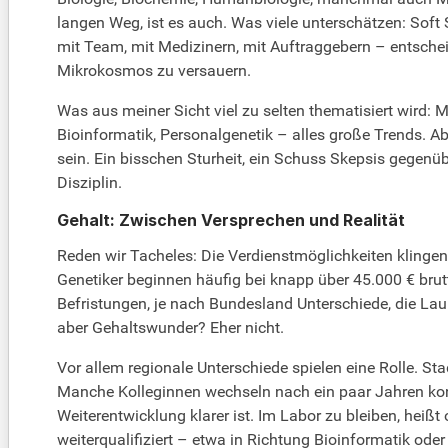
langen Weg, ist es auch. Was viele unterschätzen: Soft
mit Team, mit Medizinern, mit Auftraggebern – entschei
Mikrokosmos zu versauern.
Was aus meiner Sicht viel zu selten thematisiert wird: 
Bioinformatik, Personalgenetik – alles große Trends. Ab
sein. Ein bisschen Sturheit, ein Schuss Skepsis gegenü
Disziplin.
Gehalt: Zwischen Versprechen und Realität
Reden wir Tacheles: Die Verdienstmöglichkeiten klingen 
Genetiker beginnen häufig bei knapp über 45.000 € brutto
Befristungen, je nach Bundesland Unterschiede, die La
aber Gehaltswunder? Eher nicht.
Vor allem regionale Unterschiede spielen eine Rolle. Sta
Manche Kolleginnen wechseln nach ein paar Jahren kon
Weiterentwicklung klarer ist. Im Labor zu bleiben, hei
weiterqualifiziert – etwa in Richtung Bioinformatik od