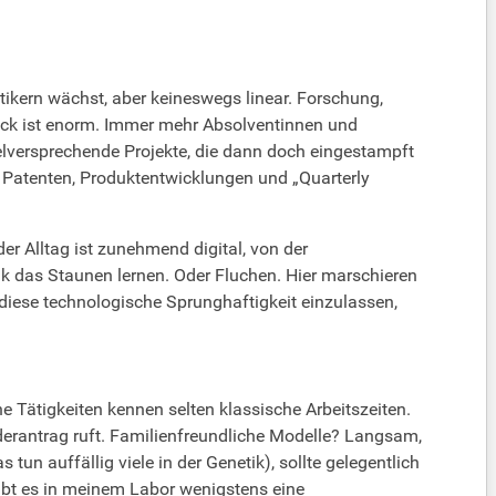
ikern wächst, aber keineswegs linear. Forschung,
uck ist enorm. Immer mehr Absolventinnen und
ielversprechende Projekte, die dann doch eingestampft
n Patenten, Produktentwicklungen und „Quarterly
er Alltag ist zunehmend digital, von der
ik das Staunen lernen. Oder Fluchen. Hier marschieren
 diese technologische Sprunghaftigkeit einzulassen,
he Tätigkeiten kennen selten klassische Arbeitszeiten.
derantrag ruft. Familienfreundliche Modelle? Langsam,
tun auffällig viele in der Genetik), sollte gelegentlich
Gibt es in meinem Labor wenigstens eine