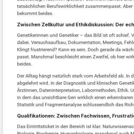
tatsächlichen Berufswirklichkeit zusammenpasst. Aber 
bekommt beides.
Zwischen Zellkultur und Ethikdiskussion: Der ech
Genetikerinnen und Genetiker – das Bild ist oft schief
dabei. Versuchsaufbau, Dokumentation, Meetings, Fehle
Klingt frustrierend? Kann es sein. Doch gerade da wäch
passt. Manchmal beschleicht einen Zweifel, ob hier wirk
beides.
Der Alltag hängt natürlich stark vom Arbeitsfeld ab. In
abgelehnt wird. In der Diagnostik und klinischen Genet
Ärztinnen, Dateninterpretation, Labormethoden, Ethik. 
in dem das unsichtbare Gen wirklich einen erkennbaren 
Statistik und Fragmentanalyse schlussendlich das Richt
Qualifikationen: Zwischen Fachwissen, Frustrat
Das Eintrittsticket in den Bereich ist klar: Naturwissen
Biologie, Biochemie, Humanbiologie, manchmal auch Medi