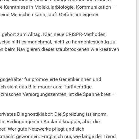
 die Kenntnisse in Molekularbiologie. Kommunikation –
 keine Menschen kann, läuft Gefahr, im eigenen
rn gehört zum Alltag. Klar, neue CRISPR-Methoden,
rweise hilft es manchmal, nicht zu harmoniesüchtig zu
en beim Navigieren dieser staubtrockenen wie kreativen
iegsgehälter für promovierte Genetikerinnen und
ich sieht das Bild mauer aus: Tarifverträge,
zinischen Versorgungszentren, ist die Spanne breit –
privates Diagnostiklabor: Die Spreizung ist enorm.
die Bedingungen im Ausland knapper, aber die
er: Wer gute Netzwerke pflegt und sich
ktmacht gewonnen. Fragt sich nur, wie lange der Trend