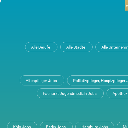
Alle Berufe
Alle Städte
Alle Unterneh
Altenpfleger Jobs
Palliativpfleger, Hospizpfleger
Facharzt Jugendmedizin Jobs
Apothek
Köln Jobs
Berlin Jobs
Hamburg Jobs
Mü