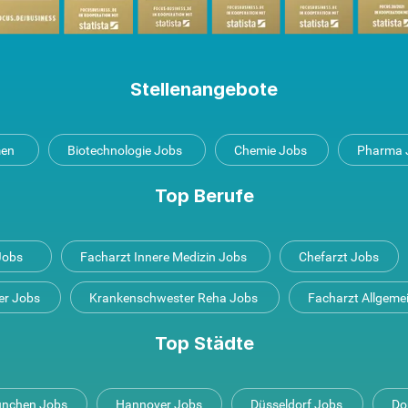
Stellenangebote
men
Biotechnologie Jobs
Chemie Jobs
Pharma 
Top Berufe
 Jobs
Facharzt Innere Medizin Jobs
Chefarzt Jobs
er Jobs
Krankenschwester Reha Jobs
Facharzt Allgeme
Top Städte
nchen Jobs
Hannover Jobs
Düsseldorf Jobs
Do