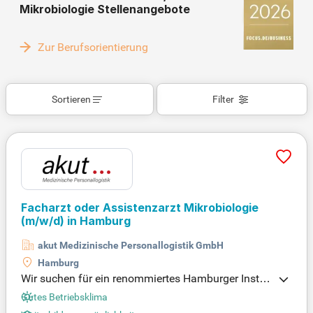
Mikrobiologie Stellenangebote
Zur Berufsorientierung
Sortieren
Filter
Facharzt oder Assistenzarzt Mikrobiologie
(m/w/d)
in Hamburg
akut Medizinische Personallogistik GmbH
Hamburg
Wir suchen für ein renommiertes Hamburger Institu
t einen Facharzt (m/w/d) für Mikrobiologie, Virolog
Gutes Betriebsklima
ie und Infektionsepidemiologie. Als spezialisiertes