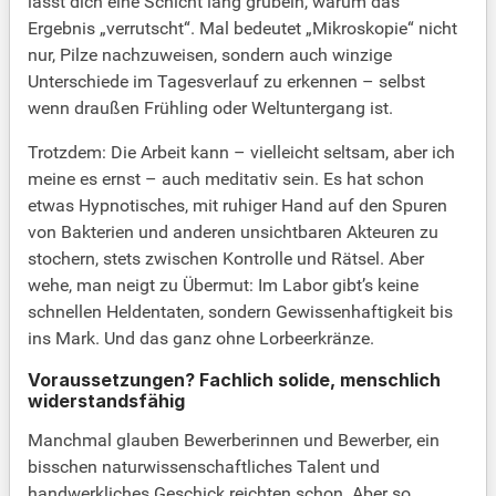
lässt dich eine Schicht lang grübeln, warum das
Ergebnis „verrutscht“. Mal bedeutet „Mikroskopie“ nicht
nur, Pilze nachzuweisen, sondern auch winzige
Unterschiede im Tagesverlauf zu erkennen – selbst
wenn draußen Frühling oder Weltuntergang ist.
Trotzdem: Die Arbeit kann – vielleicht seltsam, aber ich
meine es ernst – auch meditativ sein. Es hat schon
etwas Hypnotisches, mit ruhiger Hand auf den Spuren
von Bakterien und anderen unsichtbaren Akteuren zu
stochern, stets zwischen Kontrolle und Rätsel. Aber
wehe, man neigt zu Übermut: Im Labor gibt’s keine
schnellen Heldentaten, sondern Gewissenhaftigkeit bis
ins Mark. Und das ganz ohne Lorbeerkränze.
Voraussetzungen? Fachlich solide, menschlich
widerstandsfähig
Manchmal glauben Bewerberinnen und Bewerber, ein
bisschen naturwissenschaftliches Talent und
handwerkliches Geschick reichten schon. Aber so