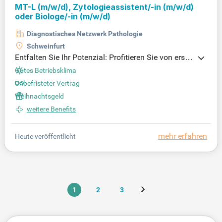
MT-L
(m/w/d)
, Zytologieassistent/-in
(m/w/d)
oder Biologe/-in
(m/w/d)
Diagnostisches Netzwerk Pathologie
Schweinfurt
Entfalten Sie Ihr Potenzial: Profitieren Sie von erstk
lassigen fachlichen und persönlichen Entwicklung
Gutes Betriebsklima
schancen, die Ihre Karriere auf das nächste Level h
Unbefristeter Vertrag
eben. Bewerben Sie sich jetzt und gestalten Sie Ihr
Weihnachtsgeld
e Zukunft aktiv mit!
weitere Benefits
mehr erfahren
Heute veröffentlicht
1
2
3