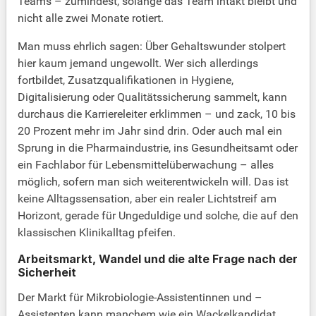
Teams – zumindest, solange das Team intakt bleibt und
nicht alle zwei Monate rotiert.
Man muss ehrlich sagen: Über Gehaltswunder stolpert
hier kaum jemand ungewollt. Wer sich allerdings
fortbildet, Zusatzqualifikationen in Hygiene,
Digitalisierung oder Qualitätssicherung sammelt, kann
durchaus die Karriereleiter erklimmen – und zack, 10 bis
20 Prozent mehr im Jahr sind drin. Oder auch mal ein
Sprung in die Pharmaindustrie, ins Gesundheitsamt oder
ein Fachlabor für Lebensmittelüberwachung – alles
möglich, sofern man sich weiterentwickeln will. Das ist
keine Alltagssensation, aber ein realer Lichtstreif am
Horizont, gerade für Ungeduldige und solche, die auf den
klassischen Klinikalltag pfeifen.
Arbeitsmarkt, Wandel und die alte Frage nach der
Sicherheit
Der Markt für Mikrobiologie-Assistentinnen und –
Assistenten kann manchem wie ein Wackelkandidat