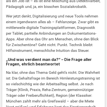
als ein Job ist – es ist eine Mischung aus Detektivarbeit,
Pädagogik und, ja, ein bisschen Sozialakrobatik.
Wer jetzt denkt, Digitalisierung und neue Tools nehmen
einem irgendwann alles ab – Fehlanzeige. Zwar gibt es
mittlerweile digitale Trainingsplattformen, Diagnostik
per Tablet, partielle Anbindungen an Dokumentations-
Apps. Aber ohne das Ohr am Menschen, ohne den Blick
für Zwischentöne? Geht nicht. Punkt. Technik bleibt
Hilfsinstrument, menschliche Intuition das Steuer.
„Und was verdient man da?“ – Die Frage aller
Fragen, ehrlich beantwortet
Na klar, ohne das Thema Geld geht’s nicht. Die Wahrheit
ist: Die Gehaltsfrage im Bereich Hirnleistungstraining ist
so vielschichtig wie der Arbeitsalltag selbst. Je nach
Träger (Klinik, Praxis, Reha-Zentrum, gemeinnütziger
Träger oder Freiberuflichkeit), Region (der Klassiker:
München zahlt mehr als Greifswald – aber die Miete
lässt grüßen) und Erfahrung liegt das Einstiegsgehalt