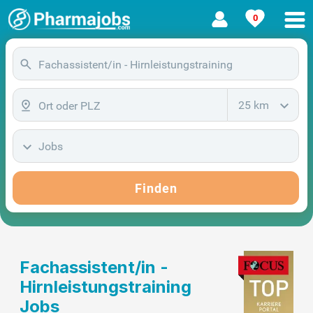
0
25 km
Jobs
Finden
Fachassistent/in -
Hirnleistungstraining
Jobs