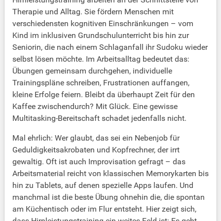
Therapie und Alltag. Sie fördern Menschen mit
verschiedensten kognitiven Einschränkungen – vom
Kind im inklusiven Grundschulunterricht bis hin zur
Seniorin, die nach einem Schlaganfall ihr Sudoku wieder
selbst lösen möchte. Im Arbeitsalltag bedeutet das:
Übungen gemeinsam durchgehen, individuelle
Trainingspläne schreiben, Frustrationen auffangen,
kleine Erfolge feiern. Bleibt da überhaupt Zeit für den
Kaffee zwischendurch? Mit Glück. Eine gewisse
Multitasking-Bereitschaft schadet jedenfalls nicht.
Mal ehrlich: Wer glaubt, das sei ein Nebenjob für
Geduldigkeitsakrobaten und Kopfrechner, der irrt
gewaltig. Oft ist auch Improvisation gefragt – das
Arbeitsmaterial reicht von klassischen Memorykarten bis
hin zu Tablets, auf denen spezielle Apps laufen. Und
manchmal ist die beste Übung ohnehin die, die spontan
am Küchentisch oder im Flur entsteht. Hier zeigt sich,
dass Hirnleistungstraining ein weites Feld ist: Es geht