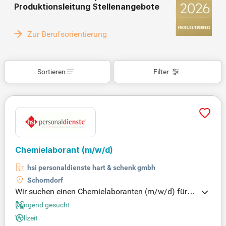
Produktionsleitung Stellenangebote
Zur Berufsorientierung
Sortieren
Filter
Chemielaborant
(m/w/d)
hsi personaldienste hart & schenk gmbh
Schorndorf
Wir suchen einen Chemielaboranten (m/w/d) für u
nseren Standort in Schorndorf, ab sofort. Sie verdie
Dringend gesucht
nen zwischen 15,50 und 18,50 Euro pro Stunde ge
Vollzeit
mäß GVP-Tarifvertrag. In dieser Position entwickel