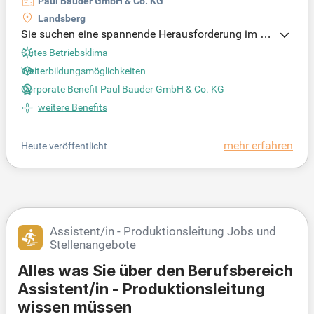
Paul Bauder GmbH & Co. KG
Landsberg
Sie suchen eine spannende Herausforderung im La
bor und in der Qualitätssicherung? Wir bieten Ihnen
Gutes Betriebsklima
eine umfassende Einarbeitung in einem familiären
Weiterbildungsmöglichkeiten
Umfeld mit flachen Hierarchien und schnellen Ents
Corporate Benefit Paul Bauder GmbH & Co. KG
cheidungswegen. Ihr Verantwortungsbereich umfa
sst die sorgfältige Überwachung von Produktionsp
weitere Benefits
rozessen. Sie bringen eine strukturierte, eigenveran
twortliche Arbeitsweise und Teamfähigkeit mit. Gut
mehr erfahren
Heute veröffentlicht
e Deutsch- und Englischkenntnisse sowie Erfahrun
g im Umgang mit Normen sind von Vorteil. Nutzen
Sie individuelle Weiterbildungsmöglichkeiten und p
rofitieren Sie von exklusiven Mitarbeiterrabatten!
Assistent/in - Produktionsleitung Jobs und
Stellenangebote
Alles was Sie über den Berufsbereich
Assistent/in - Produktionsleitung
wissen müssen