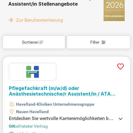
Assistent/in Stellenangebote
Zur Berufsorientierung
Sortieren
Filter
Pflegefachkraft
(m/w/d)
oder
Anästhesietechnische/r Assistent/in / ATA
Klinik Nauen Intensivmedizin und Anästhesie
Havelland-Kliniken Unternehmensgruppe
Nauen Havelland
Entdecken Sie wertvolle Karrieremöglichkeiten bei
den Havelland Kliniken GmbH im Bereich Intensiv
Unbefristeter Vertrag
medizin und Anästhesie. Unsere Klinik in Nauen su