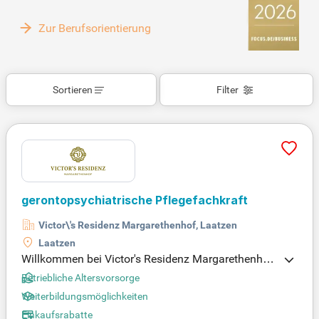
Zur Berufsorientierung
Sortieren
Filter
gerontopsychiatrische Pflegefachkraft
Victor\'s Residenz Margarethenhof, Laatzen
Laatzen
Willkommen bei Victor's Residenz Margarethenhof
in Laatzen! Wir suchen Pflegefachkräfte mit abges
Betriebliche Altersvorsorge
chlossener Ausbildung und idealerweise einer Fach
Weiterbildungsmöglichkeiten
weiterbildung in der psychiatrischen Pflege. Verant
Einkaufsrabatte
wortung, Zuverlässigkeit und Teamgeist sind bei u